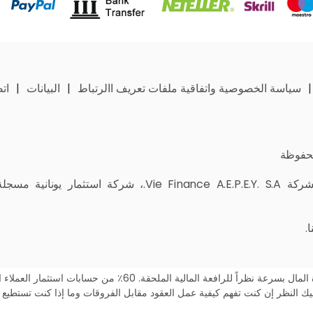
سياسة الخصوصية واتفاقية ملفات تعريف االرتباط
البيانات
ات
) هو اسم تجاري لشركة e Finance A.E.P.E.Y. S.A
ا
.
(CFDs) هي منتجات مالية معقدة ملحقة بمخاطر عالية لخسارة المال بسرعة نظراً للرافعة الم
ليك النظر إن كنت تفهم كيفية عمل العقود مقابل الفروقات وما إذا كنت تستطيع 