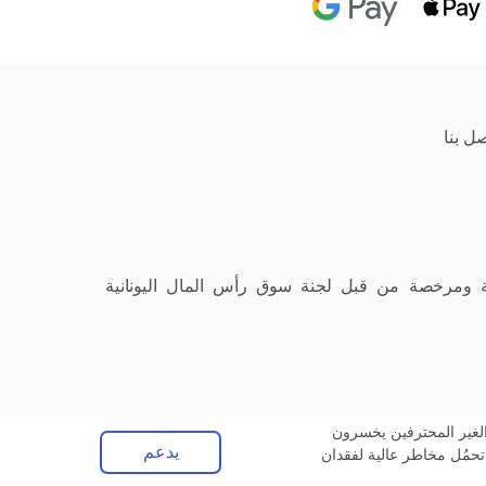
صل بنا
Vi.، شركة استثمار يونانية مسجلة ومرخصة من قبل لجنة سوق رأس المال اليونانية
الية الملحقة. 60٪ من حسابات استثمار العملاء الغير المحترفين يخسرون
يدعم
تحمُل مخاطر عالية لفقدان